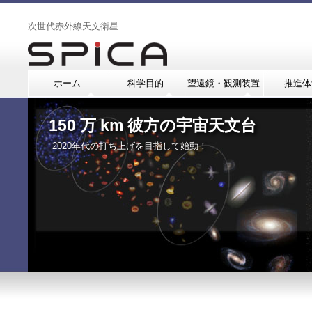
次世代赤外線天文衛星
ホーム
科学目的
望遠鏡・観測装置
推進体
150 万 km 彼方の宇宙天文台
2020年代の打ち上げを目指して始動！