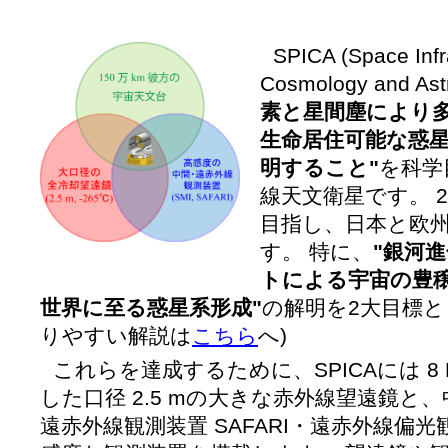
SPICA (Space Infr
Cosmology and As
素と星間塵により
生命居住可能な惑
明すること"
を科学
線天文衛星です。 2
目指し、日本と欧
す。 特に、
"銀河
トによる宇宙の豊穣
世界に至る惑星系形成"
の解明を2大目標と
りやすい解説は
こちら
へ)
これらを達成するために、SPICAには 8 K
した口径 2.5 mの大きな赤外線望遠鏡と、
遠赤外線観測装置 SAFARI・遠赤外線偏光観