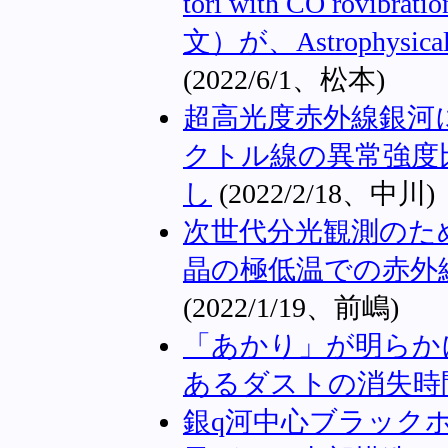
tori with CO rovibra
文）が、Astrophysica
(2022/6/1、松本)
超高光度赤外線銀河
クトル線の異常強度
し
(2022/2/18、中川)
次世代分光観測のため
晶の極低温での赤外
(2022/1/19、前嶋)
「あかり」が明らか
あるダストの消失時
銀q河中心ブラック