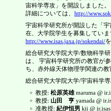
宙科学専攻」を開設しました。
詳細については、
http://www.sok
宇宙科学研究所が開設した「宇
在、大学院学生を募集していま
http://www.isas.jaxa.jp/sokendai/
総合研究大学院大学/数物科学研
は、 宇宙科学研究所の教官が
ち、赤外線天体物理学関連の教
総合研究大学院大学/宇宙科学専
教授:
松原英雄
maruma @ ir.is
教授:
山田 亨
yamada @ ir.is
准教授:
紀伊恒男
kii @ ir.isas