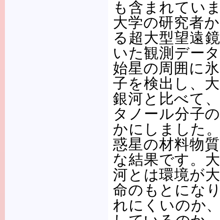
も含まれていま
大学の研究者
る超大型望遠
いた観測デー
始星の周囲に
子を検出し、
銀河と比べて
タノール分子
かにしました
惑星の材料物
な結果です。
河とは環境が
命のもとにな
れにくいのか