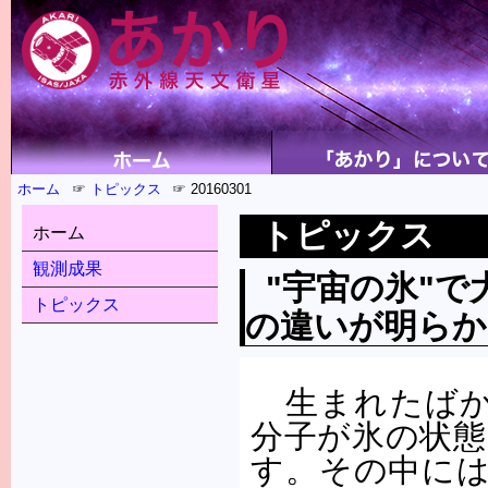
ホーム
トピックス
20160301
トピックス
ホーム
観測成果
"宇宙の氷"で
トピックス
の違いが明らか
生まれたばか
分子が氷の状
す。その中に