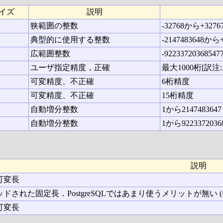
イズ
説明
狭範囲の整数
-32768から+3276
典型的に使用する整数
-2147483648から+
広範囲整数
-9223372036854
ユーザ指定精度，正確
最大1000桁[訳注:原
可変精度、不正確
6桁精度
可変精度、不正確
15桁精度
自動増分整数
1から2147483647
自動増分整数
1から92233720368
説明
可変長
ドされた固定長．PostgreSQLではあまり使うメリットが無い (
可変長