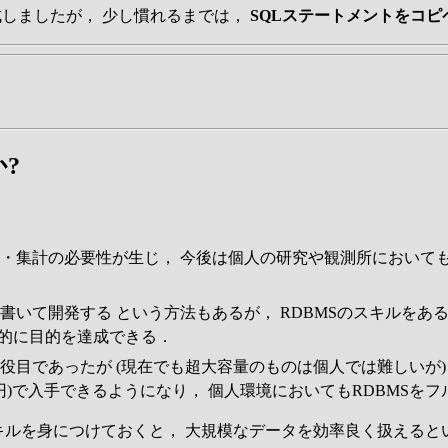
成しましたが， 少し慣れるまでは，
SQLステートメントをコ
?
・集計の必要性が生じ， 今後は個人の研究や観測所においても
いて開発する という方法もあるが， RDBMSのスキルをあ
率的に目的を達成できる．
役目であったが (現在でも超大容量のものは個人では難しいが
円)で入手できるようになり， 個人環境においてもRDBMSを
スキルを身につけておくと， 大規模なデータを効率良く扱える