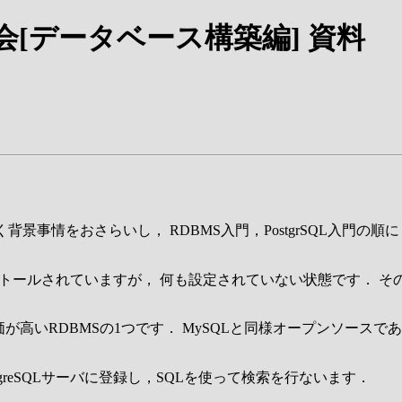
会[データベース構築編] 資料
事情をおさらいし， RDBMS入門，PostgrSQL入門の順に，
インストールされていますが， 何も設定されていない状態です．
が高いRDBMSの1つです． MySQLと同様オープンソースで
stgreSQLサーバに登録し，SQLを使って検索を行ないます．