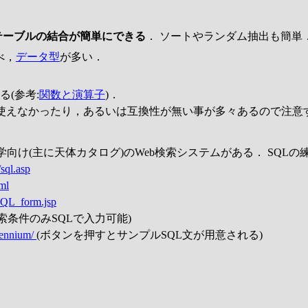
テーブルの結合が簡単にできる
． ソートやランダム抽出も簡単
べ，
データ型
が多い．
る(参考:
関数と演算子
)．
り使えなかったり，あるいは互換性が無い事が多々あるので注意
学向け(主に天体カタログ)のWeb検索システムがある． SQL
/sql.asp
tml
/SQL_form.jsp
検索条件のみSQLで入力可能)
lennium/
(ボタンを押すとサンプルSQL文が用意される)