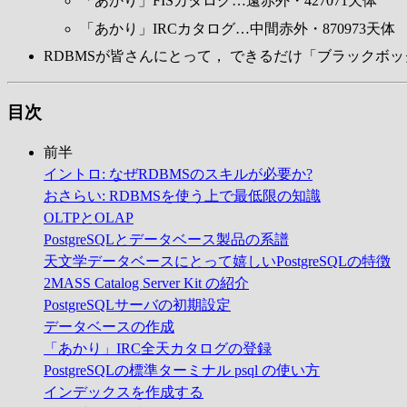
「あかり」FISカタログ…遠赤外・427071天体
「あかり」IRCカタログ…中間赤外・870973天体
RDBMSが皆さんにとって， できるだけ「ブラックボ
目次
前半
イントロ: なぜRDBMSのスキルが必要か?
おさらい: RDBMSを使う上で最低限の知識
OLTPとOLAP
PostgreSQLとデータベース製品の系譜
天文学データベースにとって嬉しいPostgreSQLの特徴
2MASS Catalog Server Kit の紹介
PostgreSQLサーバの初期設定
データベースの作成
「あかり」IRC全天カタログの登録
PostgreSQLの標準ターミナル psql の使い方
インデックスを作成する