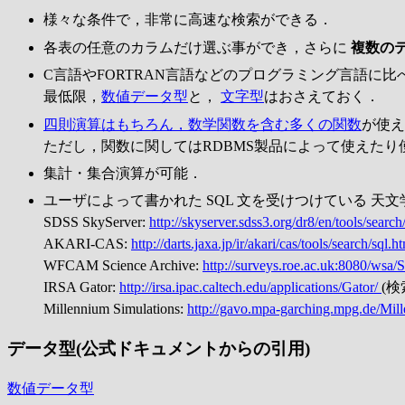
様々な条件で，非常に高速な検索ができる．
各表の任意のカラムだけ選ぶ事ができ，さらに
複数の
C言語やFORTRAN言語などのプログラミング言語に比
最低限，
数値データ型
と，
文字型
はおさえておく．
四則演算はもちろん，数学関数を含む多くの関数
が使え
ただし，関数に関してはRDBMS製品によって使えた
集計・集合演算が可能．
ユーザによって書かれた SQL 文を受けつけている 天文
SDSS SkyServer:
http://skyserver.sdss3.org/dr8/en/tools/search
AKARI-CAS:
http://darts.jaxa.jp/ir/akari/cas/tools/search/sql.h
WFCAM Science Archive:
http://surveys.roe.ac.uk:8080/wsa
IRSA Gator:
http://irsa.ipac.caltech.edu/applications/Gator/
(
Millennium Simulations:
http://gavo.mpa-garching.mpg.de/Mil
データ型(公式ドキュメントからの引用)
数値データ型