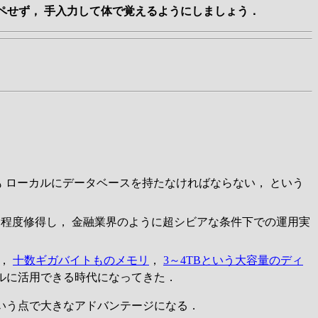
ピペせず， 手入力して体で覚えるようにしましょう．
 ローカルにデータベースを持たなければならない， という
る程度修得し， 金融業界のように超シビアな条件下での運用実
)，
十数ギガバイトものメモリ
，
3～4TBという大容量のディ
フルに活用できる時代になってきた．
という点で大きなアドバンテージになる．