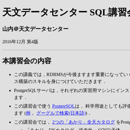
天文データセンター SQL講習
山内＠天文データセンター
2016年12月 第4版
本講習会の内容
この講義では，RDBMSが今後ますます重要になっていく背景
ス構築のスキルを身につけていただきます．
PostgreSQLサーバは，それぞれの実習用マシンに
ます．
この講習会で使う
PostgreSQL
は， 科学用途としても評価
ます (
例
，
グーグルで検索(日本語)
)．
この講習会では，
2つの「あかり」全天カタログ
をPo