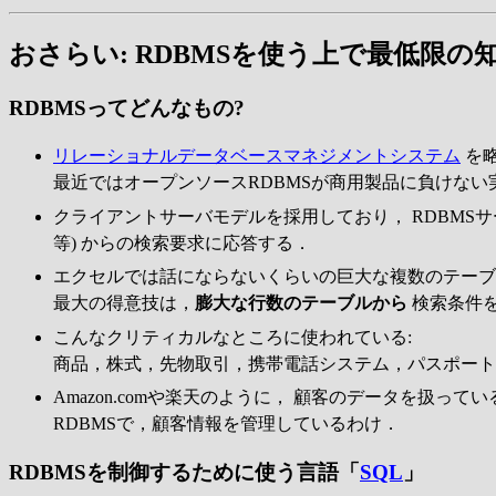
おさらい: RDBMSを使う上で最低限の
RDBMSってどんなもの?
リレーショナルデータベースマネジメントシステム
を略
最近ではオープンソースRDBMSが商用製品に負けない
クライアントサーバモデルを採用しており， RDBMSサ
等) からの検索要求に応答する．
エクセルでは話にならないくらいの巨大な複数のテーブル
最大の得意技は，
膨大な行数のテーブルから
検索条件
こんなクリティカルなところに使われている:
商品，株式，先物取引，携帯電話システム，パスポート
Amazon.comや楽天のように， 顧客のデータを扱っ
RDBMSで，顧客情報を管理しているわけ．
RDBMSを制御するために使う言語「
SQL
」