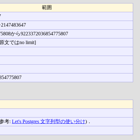
範囲
7
2147483647
775808から9223372036854775807
文ではno limit]
54775807
参考:
Let's Postgres 文字列型の使い分け
)．