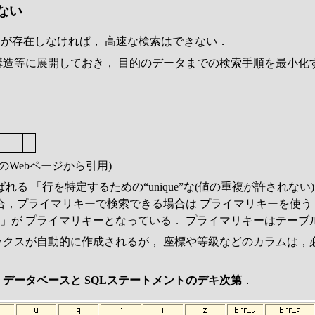
はない
が存在しなければ， 高速な検索はできない．
構造等に展開しておき， 目的のデータまでの検索手順を最小化
のWebページから引用)
れる 「行を特定するための“unique”な(値の重複が許され
合，プライマリキーで検索できる場合は プライマリキーを使う
天体名」が プライマリキーとなっている． プライマリキーはテー
ックスが自動的に作成されるが， 座標や等級などのカラムは，
データベースと SQLステートメントのデキ次第
．