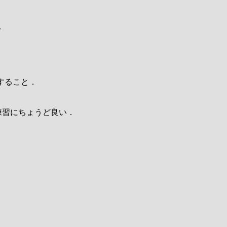
．
すること．
の練習にちょうど良い．