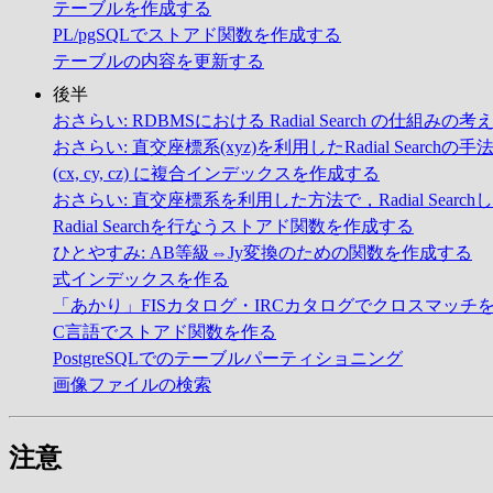
テーブルを作成する
PL/pgSQLでストアド関数を作成する
テーブルの内容を更新する
後半
おさらい: RDBMSにおける Radial Search の仕組みの考
おさらい: 直交座標系(xyz)を利用したRadial Searchの手
(cx, cy, cz) に複合インデックスを作成する
おさらい: 直交座標系を利用した方法で，Radial Searc
Radial Searchを行なうストアド関数を作成する
ひとやすみ: AB等級⇔Jy変換のための関数を作成する
式インデックスを作る
「あかり」FISカタログ・IRCカタログでクロスマッチ
C言語でストアド関数を作る
PostgreSQLでのテーブルパーティショニング
画像ファイルの検索
注意