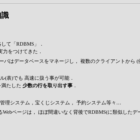
知識
して「RDBMS」．
実力をつけてきた．
ーバはデータベースをマネージし， 複数のクライアントから (
(表)でも 高速に扱う事が可能．
を満たした
少数の行を取り出す事
．
管理システム，宝くじシステム， 予約システム等々…
ているWebページは， ほぼ間違いなく背後でRDBMS(に類似し