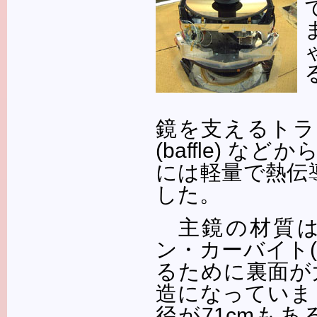
鏡を支えるトラス(t
(baffle)
には軽量で熱伝導
した。
主鏡の材質
ン・カーバイト(
るために裏面が
造になっていま
径が71cmも