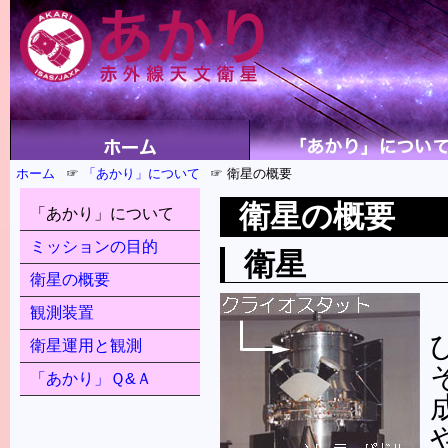
ホーム
「あかり」について
衛星の概要
衛星の概要
「あかり」について
ミッションの目的
衛星
衛星の概要
観測装置
衛星運用と観測
「あかり」Ｑ&Ａ