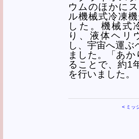
ウムのほかにス
ル機械式冷凍機
した。機械式
り、液体ヘリ
し、宇宙へ運ぶ
ました。「あか
ることで、約1
を行いました。
< ミ