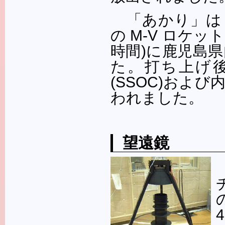
「あかり」は 
の M-V ロケッ
時間)に鹿児島県
た。打ち上げ
(SSOC)およ
われました。
望遠鏡