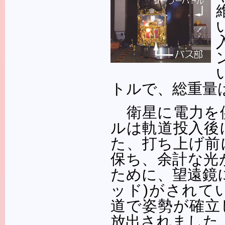
トルで、総重量は
衛星に電力を
ルは軌道投入後
た、打ち上げ前
保ち、余計な光
ために、望遠鏡
ッド)がされて
道で姿勢が確立
放出されました